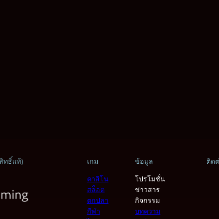
ทธิ์แท้)
เกม
ข้อมูล
ติดต
คาสิโน
โปรโมชั่น
สล็อต
ข่าวสาร
ตกปลา
กิจกรรม
กีฬา
บทความ