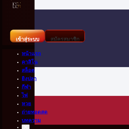
เข้าสู่ระบบ
สมัครสมาชิก
หน้าแรก
คาสิโน
สล็อต
ยิงปลา
กีฬา
ไพ่
หวย
ถ่ายทอดสด
บทความ