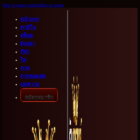
Skip to main content
Skip to footer
หน้าแรก
คาสิโน
สล็อต
ยิงปลา
กีฬา
ไพ่
หวย
ถ่ายทอดสด
บทความ
สมัครสมาชิก