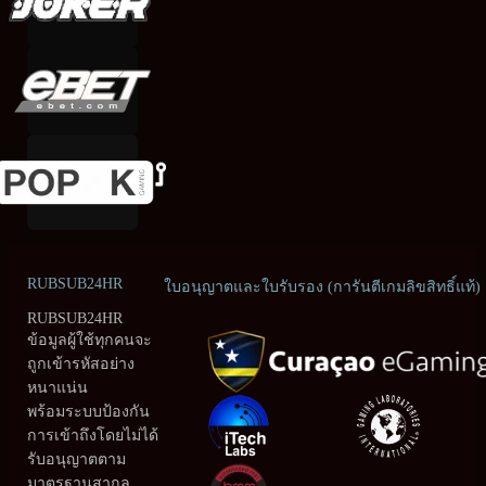
RUBSUB24HR
ใบอนุญาตและใบรับรอง (การันตีเกมลิขสิทธิ์แท้)
RUBSUB24HR
ข้อมูลผู้ใช้ทุกคนจะ
ถูกเข้ารหัสอย่าง
หนาแน่น
พร้อมระบบป้องกัน
การเข้าถึงโดยไม่ได้
รับอนุญาตตาม
มาตรฐานสากล