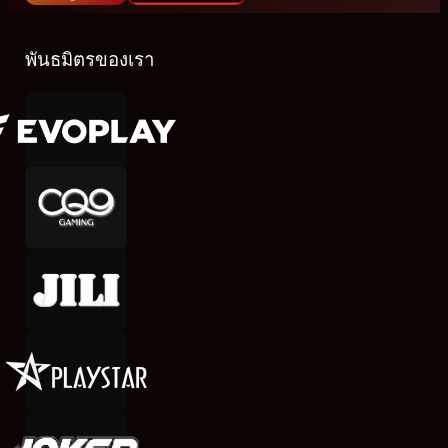
พันธมิตรของเรา