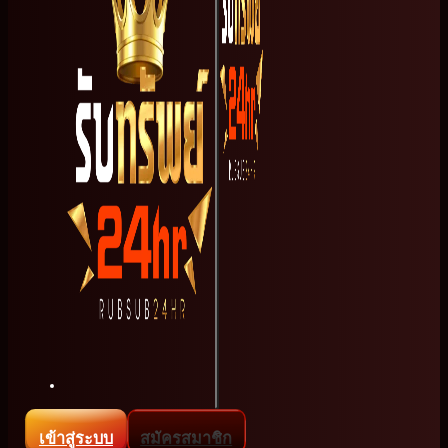
เข้าสู่ระบบ
สมัครสมาชิก